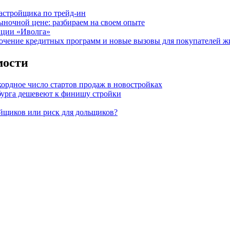
астройщика по трейд-ин
ыночной цене: разбираем на своем опыте
нции «Иволга»
точение кредитных программ и новые вызовы для покупателей ж
мости
кордное число стартов продаж в новостройках
бурга дешевеют к финишу стройки
ойщиков или риск для дольщиков?