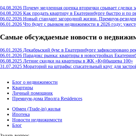
04.08.2026
Почему медленная оценка вторички срывает сделки з
04.08.2026
Как продать квартиру в Екатеринбурге быстро и по р
06.02.2026
Новый стандарт загородной жизни. Премиум-резиде
06.01.2026
Что будет с рынком недвижимости в 2026 году: ужес
Самые обсуждаемые новости о недвижи
06.01.2026
Декабрьский бум: в Екатеринбурге зафиксировано ре
06.01.2026
Парадокс рынка: квартиры в новостройках Екатерин
06.08.2025
Летние скидки на квартиры в ЖК «Куйбышева 100»
31.07.2025
Мораторий на штрафы: спасательный круг для застр
Блог о недвижимости
Квартиры
Личный помощник
Премиум-дома Иволга Residences
Обмен (Trade-in) жилья
Ипотека
Новости недвижимости
Блог
Задать вопрос