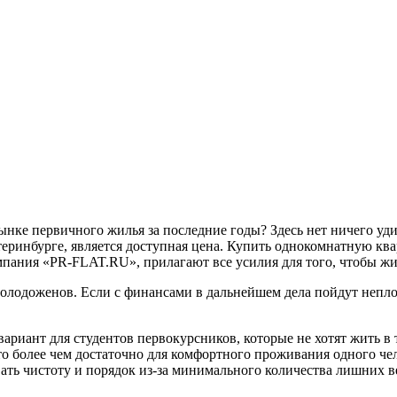
ынке первичного жилья за последние годы? Здесь нет ничего у
еринбурге, является доступная цена. Купить однокомнатную кв
мпания «PR-FLAT.RU», прилагают все усилия для того, чтобы ж
олодоженов. Если с финансами в дальнейшем дела пойдут непло
ариант для студентов первокурсников, которые не хотят жить в
то более чем достаточно для комфортного проживания одного че
вать чистоту и порядок из-за минимального количества лишних 