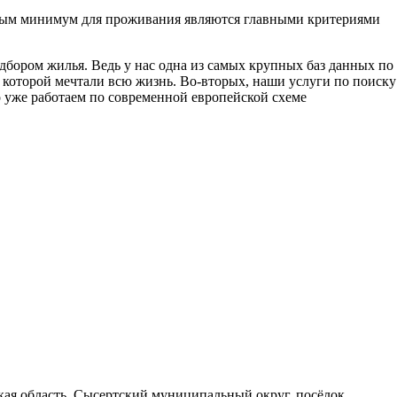
димым минимум для проживания являются главными критериями
ором жилья. Ведь у нас одна из самых крупных баз данных по
о которой мечтали всю жизнь. Во-вторых, наши услуги по поиску
 уже работаем по современной европейской схеме
вская область, Сысертский муниципальный округ, посёлок