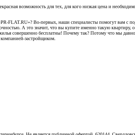
рекрасная возможность для тех, для кого низкая цена и необхо
PR-FLAT.RU»? Во-первых, наши специалисты помогут вам с подб
очностью. А это значит, что вы купите именно такую квартиру, 
илья совершенно бесплатны! Почему так? Потому что мы давно
г компанией-застройщиком.
Екатеринбурге. Не является публичной офертой. 620144, Свердло