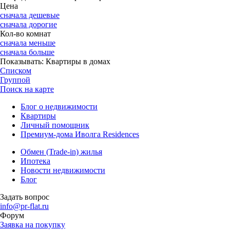
Цена
сначала дешевые
сначала дорогие
Кол-во комнат
сначала меньше
сначала больше
Показывать:
Квартиры в домах
Списком
Группой
Поиск на карте
Блог о недвижимости
Квартиры
Личный помощник
Премиум-дома Иволга Residences
Обмен (Trade-in) жилья
Ипотека
Новости недвижимости
Блог
Задать вопрос
info@pr-flat.ru
Форум
Заявка на покупку