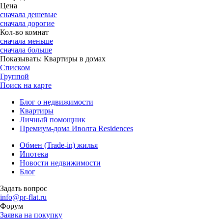
Цена
сначала дешевые
сначала дорогие
Кол-во комнат
сначала меньше
сначала больше
Показывать:
Квартиры в домах
Списком
Группой
Поиск на карте
Блог о недвижимости
Квартиры
Личный помощник
Премиум-дома Иволга Residences
Обмен (Trade-in) жилья
Ипотека
Новости недвижимости
Блог
Задать вопрос
info@pr-flat.ru
Форум
Заявка на покупку