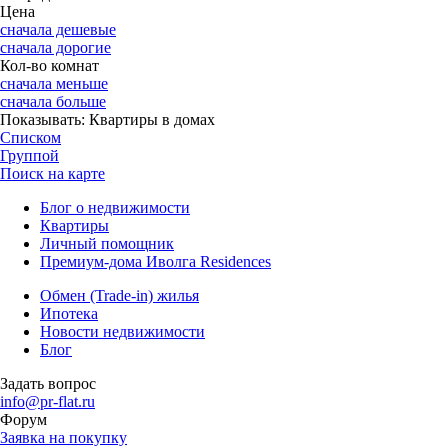
Цена
сначала дешевые
сначала дорогие
Кол-во комнат
сначала меньше
сначала больше
Показывать:
Квартиры в домах
Списком
Группой
Поиск на карте
Блог о недвижимости
Квартиры
Личный помощник
Премиум-дома Иволга Residences
Обмен (Trade-in) жилья
Ипотека
Новости недвижимости
Блог
Задать вопрос
info@pr-flat.ru
Форум
Заявка на покупку