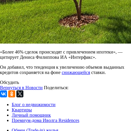
«Более 46% сделок происходят с привлечением ипотеки», —
цитирует Дениса Филиппова ИА «Интерфакс».
Он добавил, что тенденция к увеличению объемов выданных
кредитов сохраняется на фоне
снижающейся
ставки.
Обсудить
Вернуться в Новости
Поделиться:
Блог о недвижимости
Квартиры
Личный помощник
Премиум-дома Иволга Residences
Обмен (Trade-in) жилья