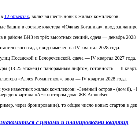
 в
12 объектах
, включая шесть новых жилых комплексов:
ые башни в составе кластера «Южная Ботаника», ввод запланиров
а в районе ВИЗ из трёх высотных секций, сдача — декабрь 2028 
танического сада, ввод намечен на IV квартал 2028 года.
е улиц Посадской и Белореченской, сдача — IV квартал 2027 года.
ы (13-25 этажей) с панорамным лифтом, готовность — II кварта
кластера «Аллея Романтиков», ввод — IV квартал 2028 года.
уже известных жилых комплексов: «Зелёный остров» (дом 8), «М
 очереди квартала «А+» и втором доме ЖК Amundsen.
ример, через бронирование), то общее число новых стартов в де
ознакомиться с ценами и планировками квартир