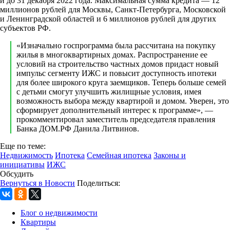
и до 31 декабря 2022 года. Максимальная сумма кредита — 12
миллионов рублей для Москвы, Санкт-Петербурга, Московской
и Ленинградской областей и 6 миллионов рублей для других
субъектов РФ.
«Изначально госпрограмма была рассчитана на покупку
жилья в многоквартирных домах. Распространение ее
условий на строительство частных домов придаст новый
импульс сегменту ИЖС и повысит доступность ипотеки
для более широкого круга заемщиков. Теперь больше семей
с детьми смогут улучшить жилищные условия, имея
возможность выбора между квартирой и домом. Уверен, это
сформирует дополнительный интерес к программе», —
прокомментировал заместитель председателя правления
Банка ДОМ.РФ Данила Литвинов.
Еще по теме:
Недвижимость
Ипотека
Семейная ипотека
Законы и
инициативы
ИЖС
Обсудить
Вернуться в Новости
Поделиться:
Блог о недвижимости
Квартиры