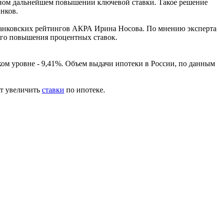
можном дальнейшем повышении ключевой ставки. Такое решение
нков.
ы банковских рейтингов АКРА Ирина Носова. По мнению эксперта
ного повышения процентных ставок.
ком уровне - 9,41%. Объем выдачи ипотеки в России, по данным
т увеличить
ставки
по ипотеке.