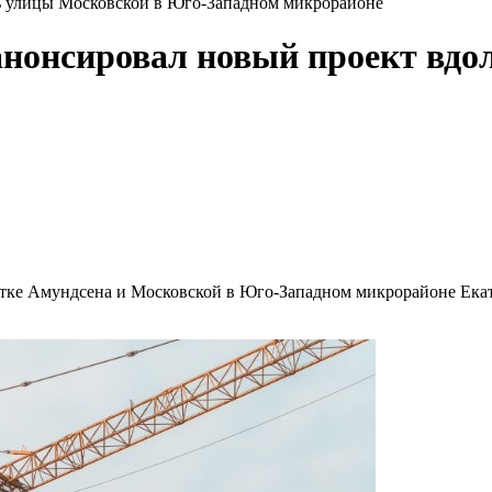
ь улицы Московской в Юго-Западном микрорайоне
анонсировал новый проект вдо
тке Амундсена и Московской в Юго-Западном микрорайоне Екате