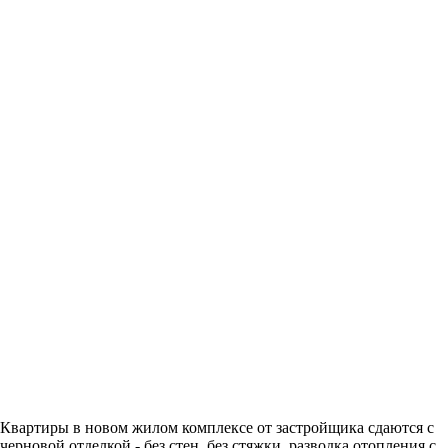
Квартиры в новом жилом комплексе от застройщика сдаются с
черновой отделкой - без стен, без стяжки, разводка отопления с