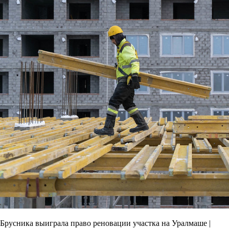
Брусника выиграла право реновации участка на Уралмаше |