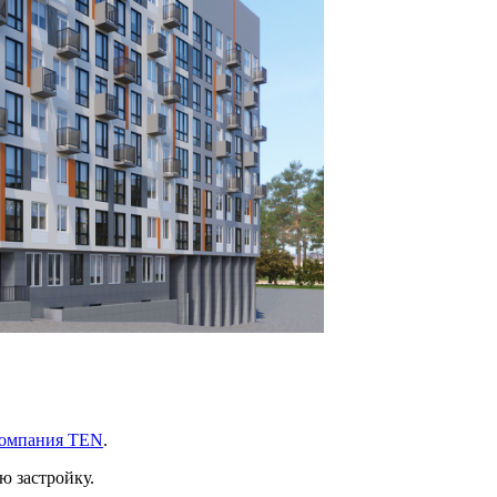
 компания TEN
.
ю застройку.