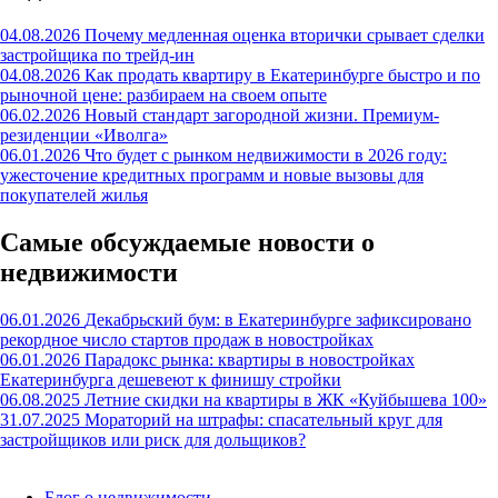
04.08.2026
Почему медленная оценка вторички срывает сделки
застройщика по трейд-ин
04.08.2026
Как продать квартиру в Екатеринбурге быстро и по
рыночной цене: разбираем на своем опыте
06.02.2026
Новый стандарт загородной жизни. Премиум-
резиденции «Иволга»
06.01.2026
Что будет с рынком недвижимости в 2026 году:
ужесточение кредитных программ и новые вызовы для
покупателей жилья
Самые обсуждаемые новости о
недвижимости
06.01.2026
Декабрьский бум: в Екатеринбурге зафиксировано
рекордное число стартов продаж в новостройках
06.01.2026
Парадокс рынка: квартиры в новостройках
Екатеринбурга дешевеют к финишу стройки
06.08.2025
Летние скидки на квартиры в ЖК «Куйбышева 100»
31.07.2025
Мораторий на штрафы: спасательный круг для
застройщиков или риск для дольщиков?
Блог о недвижимости