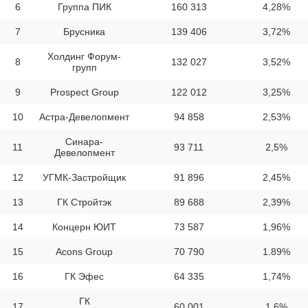
6
Группа ПИК
160 313
4,28%
7
Брусника
139 406
3,72%
Холдинг Форум-
8
132 027
3,52%
групп
9
Prospect Group
122 012
3,25%
10
Астра-Девелопмент
94 858
2,53%
Синара-
11
93 711
2,5%
Девелопмент
12
УГМК-Застройщик
91 896
2,45%
13
ГК Стройтэк
89 688
2,39%
14
Концерн ЮИТ
73 587
1,96%
15
Acons Group
70 790
1.89%
16
ГК Эфес
64 335
1,74%
ГК
17
60 001
1,6%