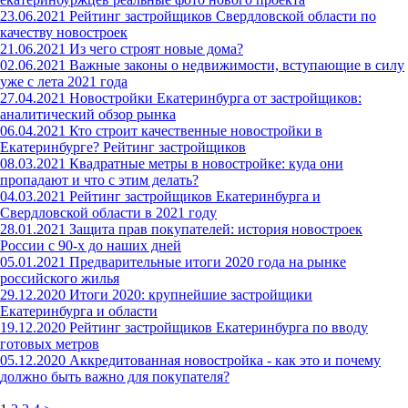
23.06.2021
Рейтинг застройщиков Свердловской области по
качеству новостроек
21.06.2021
Из чего строят новые дома?
02.06.2021
Важные законы о недвижимости, вступающие в силу
уже с лета 2021 года
27.04.2021
Новостройки Екатеринбурга от застройщиков:
аналитический обзор рынка
06.04.2021
Кто строит качественные новостройки в
Екатеринбурге? Рейтинг застройщиков
08.03.2021
Квадратные метры в новостройке: куда они
пропадают и что с этим делать?
04.03.2021
Рейтинг застройщиков Екатеринбурга и
Свердловской области в 2021 году
28.01.2021
Защита прав покупателей: история новостроек
России с 90-х до наших дней
05.01.2021
Предварительные итоги 2020 года на рынке
российского жилья
29.12.2020
Итоги 2020: крупнейшие застройщики
Екатеринбурга и области
19.12.2020
Рейтинг застройщиков Екатеринбурга по вводу
готовых метров
05.12.2020
Аккредитованная новостройка - как это и почему
должно быть важно для покупателя?