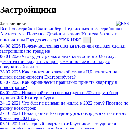
Застройщики
Застройщики
Все
Новостройки
Екатеринбург
Недвижимость
Застройщики
Архитектура
Полезное
Дизайн и ремонт
Ипотека
Законы и
инициативы
Городская среда
ЖКХ
ИЖС
...
04.08.2026
Почему медленная оценка вторички срывает сделки
застройщика по трейд-ин
06.01.2026
Что будет с рынком недвижимости в 2026 году:
ужесточение кредитных программ и новые вызовы для
покупателей жилья
28.07.2025
Как снижение ключевой ставки ЦБ повлияет на
рынок недвижимости Екатеринбурга?
05.07.2023
Как юридически правильно принять квартиру в
новостройке?
08.02.2022
Новостройки со сроком сдачи в 2022 году: обзор
лучших ЖК Екатеринбурга
24.12.2021
Что будет с ценами на жильё в 2022 году? Прогноз по
рынку новостроек
27.10.2021
Новостройки Екатеринбурга: обзор рынка по итогам
9 месяцев 2021 года
05.10.2021
«Северный квартал» от Брусники: чем удивили
екатеринбуржцев реальные фото нового проекта