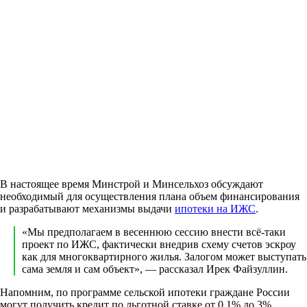
В настоящее время Минстрой и Минсельхоз обсуждают
необходимый для осуществления плана объем финансирования
и разрабатывают механизмы выдачи
ипотеки на ИЖС
.
«Мы предполагаем в весеннюю сессию внести всё-таки
проект по ИЖС, фактически внедрив схему счетов эскроу
как для многоквартирного жилья. Залогом может выступать
сама земля и сам объект», — рассказал Ирек Файзуллин.
Напомним, по программе сельской ипотеки граждане России
могут получить кредит по льготной ставке от 0,1% до 3%