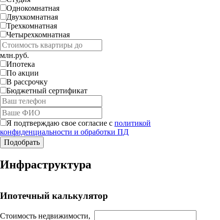
Однокомнатная
Двухкомнатная
Трехкомнатная
Четырехкомнатная
млн.руб.
Ипотека
По акции
В рассрочку
Бюджетный сертификат
Я подтверждаю свое согласие с
политикой
конфиденциальности и обработки ПД
Работает на API 2ГИС
Инфраструктура
Лицензионное соглашение
Доехать с 2ГИС
Для корректной работы Raster JS API нужен ключ. Помощь:
api@2gis.ru
Ипотечный калькулятор
Стоимость недвижимости,