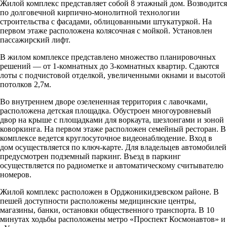
Жилой комплекс представляет собой 8 этажный дом. Возводится
по долговечной кирпично-монолитной технологии
строительства с фасадами, облицованными штукатуркой. На
первом этаже расположена колясочная с мойкой. Установлен
пассажирский лифт.
В жилом комплексе представлено множество планировочных
решений — от 1-комнатных до 3-комнатных квартир. Сдаются
лоты с подчистовой отделкой, увеличенными окнами и высотой
потолков 2,7м.
Во внутреннем дворе озелененная территория с лавочками,
расположена детская площадка. Обустроен многоуровневый
двор на крыше с площадками для воркаута, шезлонгами и зоной
коворкинга. На первом этаже расположен семейный ресторан. В
комплексе ведется круглосуточное видеонаблюдение. Вход в
дом осуществляется по ключ-карте. Для владельцев автомобилей
предусмотрен подземный паркинг. Въезд в паркинг
осуществляется по радиометке и автоматическому считывателю
номеров.
Жилой комплекс расположен в Орджоникидзевском районе. В
пешей доступности расположены медицинские центры,
магазины, банки, остановки общественного транспорта. В 10
минутах ходьбы расположены метро «Проспект Космонавтов» и