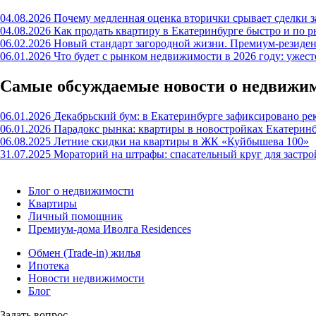
04.08.2026
Почему медленная оценка вторички срывает сделки з
04.08.2026
Как продать квартиру в Екатеринбурге быстро и по р
06.02.2026
Новый стандарт загородной жизни. Премиум-резиде
06.01.2026
Что будет с рынком недвижимости в 2026 году: ужес
Самые обсуждаемые новости о недвижи
06.01.2026
Декабрьский бум: в Екатеринбурге зафиксировано ре
06.01.2026
Парадокс рынка: квартиры в новостройках Екатерин
06.08.2025
Летние скидки на квартиры в ЖК «Куйбышева 100»
31.07.2025
Мораторий на штрафы: спасательный круг для застр
Блог о недвижимости
Квартиры
Личный помощник
Премиум-дома Иволга Residences
Обмен (Trade-in) жилья
Ипотека
Новости недвижимости
Блог
Задать вопрос