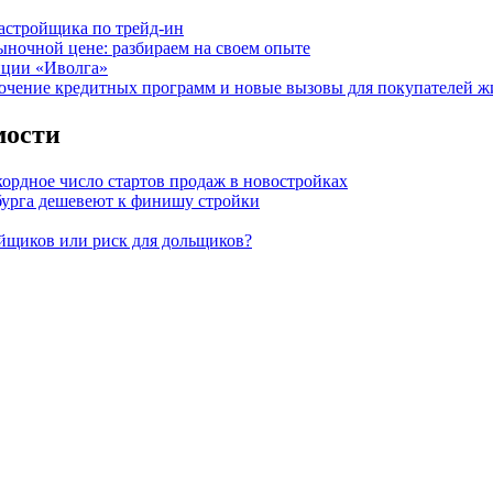
астройщика по трейд-ин
ыночной цене: разбираем на своем опыте
нции «Иволга»
точение кредитных программ и новые вызовы для покупателей ж
мости
кордное число стартов продаж в новостройках
бурга дешевеют к финишу стройки
ойщиков или риск для дольщиков?