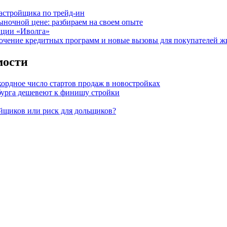
астройщика по трейд-ин
ыночной цене: разбираем на своем опыте
нции «Иволга»
точение кредитных программ и новые вызовы для покупателей ж
мости
кордное число стартов продаж в новостройках
бурга дешевеют к финишу стройки
ойщиков или риск для дольщиков?