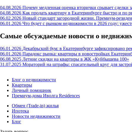
04.08.2026
Почему медленная оценка вторички срывает сделки з
04.08.2026
Как продать квартиру в Екатеринбурге быстро и по р
06.02.2026
Новый стандарт загородной жизни. Премиум-резиде
06.01.2026
Что будет с рынком недвижимости в 2026 году: ужес
Самые обсуждаемые новости о недвижи
06.01.2026
Декабрьский бум: в Екатеринбурге зафиксировано ре
06.01.2026
Парадокс рынка: квартиры в новостройках Екатерин
06.08.2025
Летние скидки на квартиры в ЖК «Куйбышева 100»
31.07.2025
Мораторий на штрафы: спасательный круг для застр
Блог о недвижимости
Квартиры
Личный помощник
Премиум-дома Иволга Residences
Обмен (Trade-in) жилья
Ипотека
Новости недвижимости
Блог
Задать вопрос