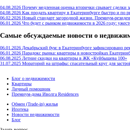
04.08.2026
Почему медленная оценка вторички срывает сделки з
04.08.2026
Как продать квартиру в Екатеринбурге быстро и по р
06.02.2026
Новый стандарт загородной жизни. Премиум-резиде
06.01.2026
Что будет с рынком недвижимости в 2026 году: ужес
Самые обсуждаемые новости о недвижи
06.01.2026
Декабрьский бум: в Екатеринбурге зафиксировано ре
06.01.2026
Парадокс рынка: квартиры в новостройках Екатерин
06.08.2025
Летние скидки на квартиры в ЖК «Куйбышева 100»
31.07.2025
Мораторий на штрафы: спасательный круг для застр
Блог о недвижимости
Квартиры
Личный помощник
Премиум-дома Иволга Residences
Обмен (Trade-in) жилья
Ипотека
Новости недвижимости
Блог
Задать вопрос