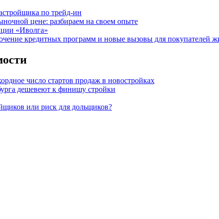
астройщика по трейд-ин
ыночной цене: разбираем на своем опыте
нции «Иволга»
точение кредитных программ и новые вызовы для покупателей ж
мости
кордное число стартов продаж в новостройках
бурга дешевеют к финишу стройки
ойщиков или риск для дольщиков?