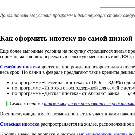
Дополнительные условия программ и действующие ставки следу
Как оформить ипотеку по самой низкой 
Еще более выгодные условия на покупку строящегося жилья пр
горожан, желающих переехать в сельскую местность или ДФО,
Семейная ипотека
доступна при рождении второго и/или послед
весь срок. Но банки в феврале предлагают такие кредиты дешевл
по программе «Семейная ипотека» от ПСБ — 3,99% годов
по программе «Ипотека с господдержкой для семей с деть
по программе «Детская ипотека» от Абсолют Банка — 5,4
Семьи с детьми
также могут воспользоваться средствам
Военнослужащие имеют возможность стать участниками накоп
Сельская ипотека
распространяется на жилье, расположенное в
Подать заявку на ипотеку, а также
выбрать/забронировать по