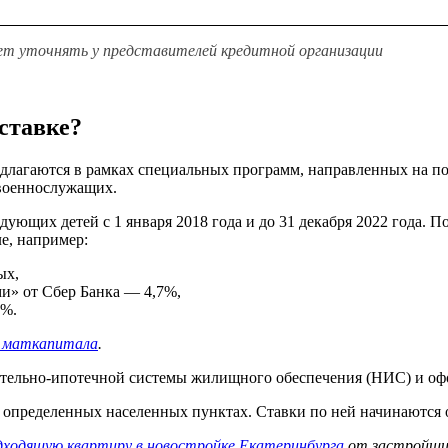
ет уточнять у представителей кредитной организации
ставке?
едлагаются в рамках специальных программ, направленных на п
 военнослужащих.
ующих детей с 1 января 2018 года и до 31 декабря 2022 года. 
е, например:
ых,
ми» от Сбер Банка — 4,7%,
9%.
и маткапитала
.
ительно-ипотечной системы жилищного обеспечения (НИС) и о
 определенных населенных пунктах. Ставки по ней начинаются 
дходящую квартиру в новостройке Екатеринбурга
от застройщик