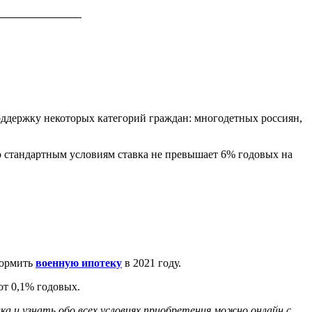
оддержку некоторых категорий граждан: многодетных россиян,
По стандартным условиям ставка не превышает 6% годовых на
формить
военную ипотеку
в 2021 году.
от 0,1% годовых.
а и узнать обо всех условиях приобретения можно онлайн с