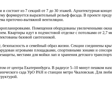
и состоит из 7 секций от 7 до 30 этажей. Архитектурная конц
чему формируется выразительный рельеф фасада. В проекте пре
тема приточно-вытяжной вентиляции.
и европланировками. Помещения оборудованы увеличенными окн
м. Квартиры идут в подчистовой отделке с потолками от 2,7 м
лектованы базовой сантехникой.
т, безопасность и семейный образ жизни. Секции соединены кр
борудован игровыми площадками, спортивными зонами и сенсорн
защиты, местами для мойки лап и хранения детского транспорта
ом от центра Екатеринбурга. В радиусе 5–10 минут пешком нахо
танического сада УрО РАН и станции метро Чкаловская. Для люб
труктурой.