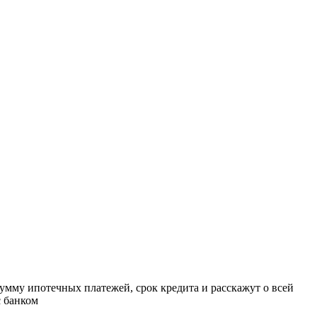
Работает на API 2ГИС
Лицензионное соглашение
Доехать с 2ГИС
ля корректной работы Raster JS API нужен ключ. Помощь: api@2gis.ru
умму ипотечных платежей, срок кредита и расскажут о всей
с банком