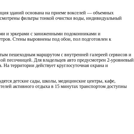
епция зданий основана на приеме вокселей — объемных
дусмотрены фильтры тонкой очистки воды, индивидуальный
ами и эркерами с заниженными подоконниками и
етров. Стены выровнены под обои, пол подготовлен к
ытым пешеходным маршрутом с внутренней галереей сервисов и
ой песочницей. Для владельцев авто предусмотрен 2-уровневый
. На территории действует круглосуточная охрана и
дятся детские сады, школы, медицинские центры, кафе,
ителей активного отдыха в 15 минутах транспортом доступны