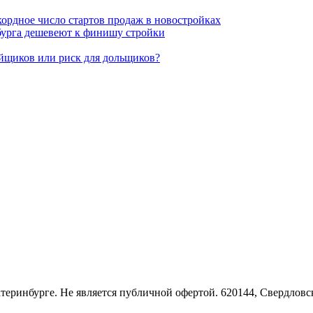
кордное число стартов продаж в новостройках
бурга дешевеют к финишу стройки
ойщиков или риск для дольщиков?
Екатеринбурге. Не является публичной офертой. 620144, Свердло