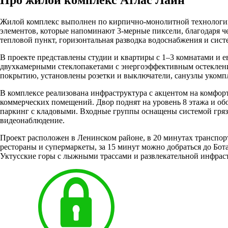
Жилой комплекс выполнен по кирпично-монолитной технологии 
элементов, которые напоминают 3-мерные пиксели, благодаря 
тепловой пункт, горизонтальная разводка водоснабжения и сис
В проекте представлены студии и квартиры с 1–3 комнатами 
двухкамерными стеклопакетами с энергоэффективным остекление
покрытию, установлены розетки и выключатели, санузлы укомп
В комплексе реализована инфраструктура с акцентом на комфор
коммерческих помещений. Двор поднят на уровень 8 этажа и о
паркинг с кладовыми. Входные группы оснащены системой грязе
видеонаблюдение.
Проект расположен в Ленинском районе, в 20 минутах транспорт
рестораны и супермаркеты, за 15 минут можно добраться до Бо
Уктусские горы с лыжными трассами и развлекательной инфрас