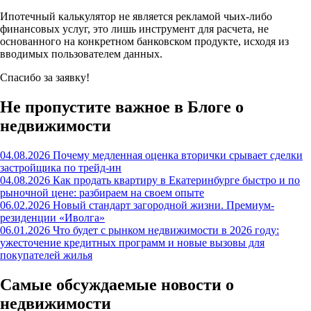
Ипотечный калькулятор не является рекламой чьих-либо
финансовых услуг, это лишь инструмент для расчета, не
основанного на конкретном банковском продукте, исходя из
вводимых пользователем данных.
Спасибо за заявку!
Не пропустите важное в Блоге о
недвижимости
04.08.2026
Почему медленная оценка вторички срывает сделки
застройщика по трейд-ин
04.08.2026
Как продать квартиру в Екатеринбурге быстро и по
рыночной цене: разбираем на своем опыте
06.02.2026
Новый стандарт загородной жизни. Премиум-
резиденции «Иволга»
06.01.2026
Что будет с рынком недвижимости в 2026 году:
ужесточение кредитных программ и новые вызовы для
покупателей жилья
Самые обсуждаемые новости о
недвижимости