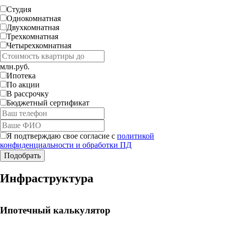
Студия
Однокомнатная
Двухкомнатная
Трехкомнатная
Четырехкомнатная
млн.руб.
Ипотека
По акции
В рассрочку
Бюджетный сертификат
Я подтверждаю свое согласие с
политикой
конфиденциальности и обработки ПД
Работает на API 2ГИС
Инфраструктура
Лицензионное соглашение
Доехать с 2ГИС
Для корректной работы Raster JS API нужен ключ. Помощь:
api@2gis.ru
Ипотечный калькулятор