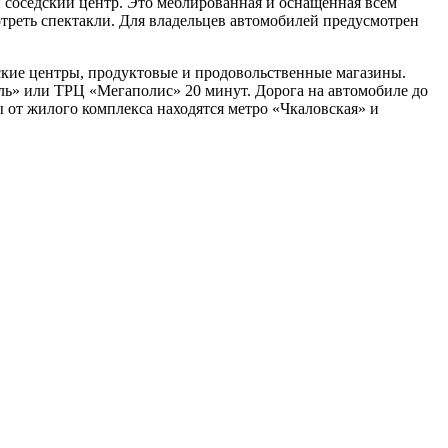
 соседский центр. Это меблированная и оснащенная всем
отреть спектакли. Для владельцев автомобилей предусмотрен
ские центры, продуктовые и продовольственные магазины.
ль» или ТРЦ «Мегаполис» 20 минут. Дорога на автомобиле до
ы от жилого комплекса находятся метро «Чкаловская» и