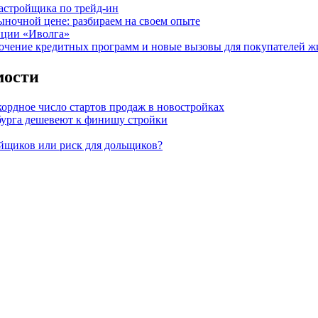
астройщика по трейд-ин
ыночной цене: разбираем на своем опыте
нции «Иволга»
точение кредитных программ и новые вызовы для покупателей ж
мости
кордное число стартов продаж в новостройках
бурга дешевеют к финишу стройки
ойщиков или риск для дольщиков?