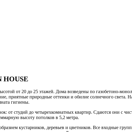
N HOUSE
ысотой от 20 до 25 этажей. Дома возведены по газобетоно-мон
ение, приятные природные оттенки и обилие солнечного света. Н
мната гигиены.
ок: от студий до четырехкомнатных квартир. Сдаются они с чи
ммарную высоту потолков в 5,2 метра.
разием кустарников, деревьев и цветников. Все входные групп