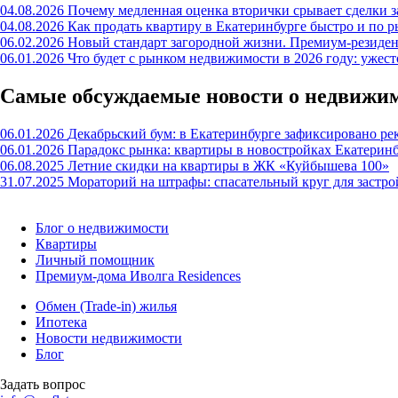
04.08.2026
Почему медленная оценка вторички срывает сделки з
04.08.2026
Как продать квартиру в Екатеринбурге быстро и по р
06.02.2026
Новый стандарт загородной жизни. Премиум-резиде
06.01.2026
Что будет с рынком недвижимости в 2026 году: ужес
Самые обсуждаемые новости о недвижи
06.01.2026
Декабрьский бум: в Екатеринбурге зафиксировано ре
06.01.2026
Парадокс рынка: квартиры в новостройках Екатерин
06.08.2025
Летние скидки на квартиры в ЖК «Куйбышева 100»
31.07.2025
Мораторий на штрафы: спасательный круг для застр
Блог о недвижимости
Квартиры
Личный помощник
Премиум-дома Иволга Residences
Обмен (Trade-in) жилья
Ипотека
Новости недвижимости
Блог
Задать вопрос