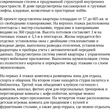
современным стилем и продуманной структурой внутренних
пространств. В доме предусмотрены пассажирские и грузовые
лифты, кладовые, колясочные и просторные лобби.
В проекте представлены квартиры площадью от 57 до 605 кв. м
со свободными планировками. На верхних этажах расположены
пентхаусы с мастер-спальнями, террасами и панорамными
видами на 360 градусов. Высота потолков составляет 3 м на
типовых этажах и 3,3 м в пентхаусах. Жилье передается без
отделки: установлены окна с двойными стеклопакетами и
входные двери, выполнена разводка отопления, установлены
радиаторы и приборы учета с автоматической передачей
данных. Предусмотрена система умной квартиры с управлением
через мобильное приложение. Выполнена шумоизоляция: стены
из полнотелого кирпича и перекрытие между этажами со слоем
звукоизоляции.
На первых 4 этажах комплекса размещены зоны для отдыха,
спорта и общения. На втором этаже находятся студия пилатеса и
библиотека. Третий этаж объединяет клубную гостиную с
камином, кинозал, фитнес-рум для персональных тренировок и
переговорные комнаты с кофе-пойнтом, которые можно
арендовать через приложение. На четвертом этаже расположены
детская игровая, комната для праздников с кухней и
фуршетными столами, а также двор-терраса, где можно отдыхать