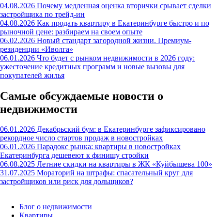
04.08.2026
Почему медленная оценка вторички срывает сделки
застройщика по трейд-ин
04.08.2026
Как продать квартиру в Екатеринбурге быстро и по
рыночной цене: разбираем на своем опыте
06.02.2026
Новый стандарт загородной жизни. Премиум-
резиденции «Иволга»
06.01.2026
Что будет с рынком недвижимости в 2026 году:
ужесточение кредитных программ и новые вызовы для
покупателей жилья
Самые обсуждаемые новости о
недвижимости
06.01.2026
Декабрьский бум: в Екатеринбурге зафиксировано
рекордное число стартов продаж в новостройках
06.01.2026
Парадокс рынка: квартиры в новостройках
Екатеринбурга дешевеют к финишу стройки
06.08.2025
Летние скидки на квартиры в ЖК «Куйбышева 100»
31.07.2025
Мораторий на штрафы: спасательный круг для
застройщиков или риск для дольщиков?
Блог о недвижимости
Квартиры