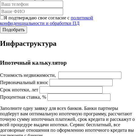
Я подтверждаю свое согласие с
политикой
конфиденциальности и обработки ПД
Работает на API 2ГИС
Инфраструктура
Лицензионное соглашение
Доехать с 2ГИС
Для корректной работы Raster JS API нужен ключ. Помощь:
api@2gis.ru
Ипотечный калькулятор
Стоимость недвижимости,
Первоначальный взнос
Срок ипотеки, лет
Процентная ставка, %
Заполните одну заявку для всех банков. Банки партнеры
подберут вам оптимальную ипотечную программу, рассчитают
точную сумму ипотечных платежей, срок кредита и расскажут о
всей процедуре выдачи ипотеки. Сервис бесплатный, все
договорные отношения по оформлению ипотечного кредита вы
заключаете с банком