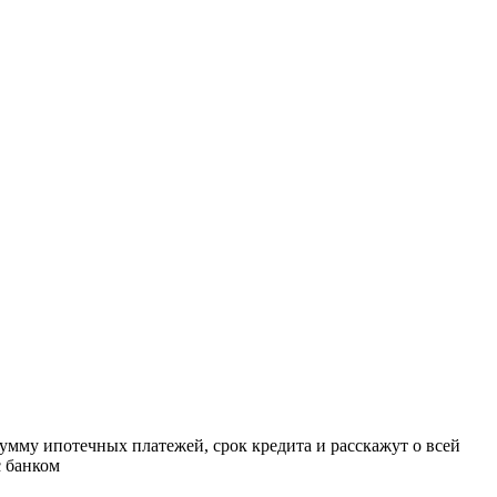
Работает на API 2ГИС
Лицензионное соглашение
Доехать с 2ГИС
ля корректной работы Raster JS API нужен ключ. Помощь: api@2gis.ru
умму ипотечных платежей, срок кредита и расскажут о всей
с банком