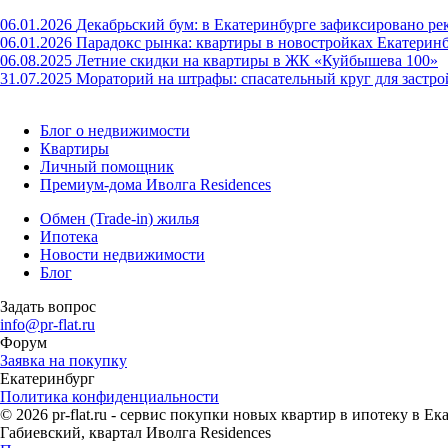
06.01.2026
Декабрьский бум: в Екатеринбурге зафиксировано ре
06.01.2026
Парадокс рынка: квартиры в новостройках Екатерин
06.08.2025
Летние скидки на квартиры в ЖК «Куйбышева 100»
31.07.2025
Мораторий на штрафы: спасательный круг для застр
Блог о недвижимости
Квартиры
Личный помощник
Премиум-дома Иволга Residences
Обмен (Trade-in) жилья
Ипотека
Новости недвижимости
Блог
Задать вопрос
info@pr-flat.ru
Форум
Заявка на покупку
Екатеринбург
Политика конфиденциальности
© 2026 pr-flat.ru - сервис покупки новых квартир в ипотеку в 
Габиевский, квартал Иволга Residences