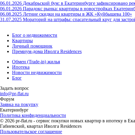
06.01.2026
Декабрьский бум: в Екатеринбурге зафиксировано ре
06.01.2026
Парадокс рынка: квартиры в новостройках Екатерин
06.08.2025
Летние скидки на квартиры в ЖК «Куйбышева 100»
31.07.2025
Мораторий на штрафы: спасательный круг для застр
Блог о недвижимости
Квартиры
Личный помощник
Премиум-дома Иволга Residences
Обмен (Trade-in) жилья
Ипотека
Новости недвижимости
Блог
Задать вопрос
info@pr-flat.ru
Форум
Заявка на покупку
Екатеринбург
Политика конфиденциальности
© 2026 pr-flat.ru - сервис покупки новых квартир в ипотеку в 
Габиевский, квартал Иволга Residences
Пользовательское соглашение