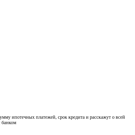
Работает на API 2ГИС
Лицензионное соглашение
Доехать с 2ГИС
ля корректной работы Raster JS API нужен ключ. Помощь: api@2gis.ru
умму ипотечных платежей, срок кредита и расскажут о всей
с банком