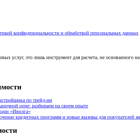
тикой конфиденциальности и обработкой персональных данных
вых услуг, это лишь инструмент для расчета, не основанного н
имости
астройщика по трейд-ин
ыночной цене: разбираем на своем опыте
нции «Иволга»
точение кредитных программ и новые вызовы для покупателей ж
мости