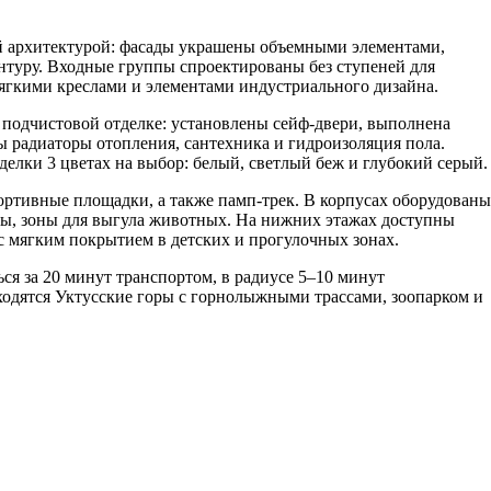
ой архитектурой: фасады украшены объемными элементами,
нтуру. Входные группы спроектированы без ступеней для
ягкими креслами и элементами индустриального дизайна.
в подчистовой отделке: установлены сейф-двери, выполнена
ы радиаторы отопления, сантехника и гидроизоляция пола.
лки 3 цветах на выбор: белый, светлый беж и глубокий серый.
ортивные площадки, а также памп-трек. В корпусах оборудованы
ты, зоны для выгула животных. На нижних этажах доступны
с мягким покрытием в детских и прогулочных зонах.
ся за 20 минут транспортом, в радиусе 5–10 минут
ходятся Уктусские горы с горнолыжными трассами, зоопарком и