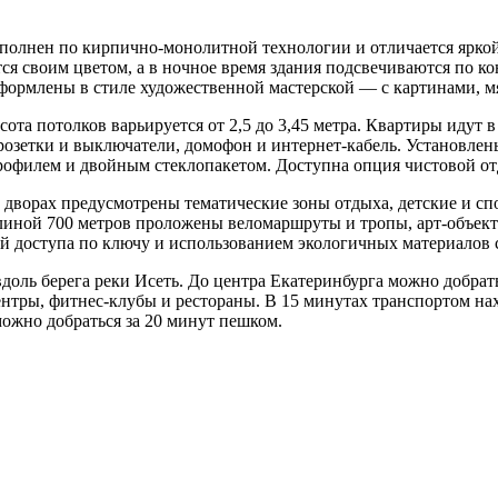
выполнен по кирпично-монолитной технологии и отличается ярк
я своим цветом, а в ночное время здания подсвечиваются по ко
формлены в стиле художественной мастерской — с картинами, м
ота потолков варьируется от 2,5 до 3,45 метра. Квартиры идут 
розетки и выключатели, домофон и интернет-кабель. Установлен
илем и двойным стеклопакетом. Доступна опция чистовой отде
 дворах предусмотрены тематические зоны отдыха, детские и сп
линой 700 метров проложены веломаршруты и тропы, арт-объек
ой доступа по ключу и использованием экологичных материалов 
доль берега реки Исеть. До центра Екатеринбурга можно добрать
нтры, фитнес-клубы и рестораны. В 15 минутах транспортом на
ожно добраться за 20 минут пешком.