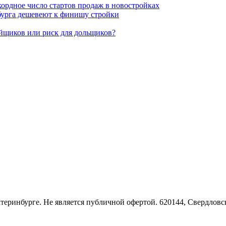
кордное число стартов продаж в новостройках
бурга дешевеют к финишу стройки
ойщиков или риск для дольщиков?
Екатеринбурге. Не является публичной офертой. 620144, Свердло