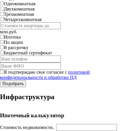
Однокомнатная
Двухкомнатная
Трехкомнатная
Четырехкомнатная
млн.руб.
Ипотека
По акции
В рассрочку
Бюджетный сертификат
Я подтверждаю свое согласие с
политикой
конфиденциальности и обработки ПД
Работает на API 2ГИС
Инфраструктура
Лицензионное соглашение
Доехать с 2ГИС
Для корректной работы Raster JS API нужен ключ. Помощь:
api@2gis.ru
Ипотечный калькулятор
Стоимость недвижимости,