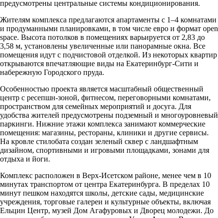
предусмотрены центральные системы кондиционирования.
Жителям комплекса предлагаются апартаменты с 1–4 комнатами
и продуманными планировками, в том числе евро и формат open
space. Высота потолков в помещениях варьируется от 2,83 до
3,58 м, установлены увеличенные или панорамные окна. Все
помещения идут с подчистовой отделкой. Из некоторых квартир
открываются впечатляющие виды на Екатеринбург-Сити и
набережную Городского пруда.
Особенностью проекта является масштабный общественный
центр с ресепшн-зоной, фитнесом, переговорными комнатами,
пространством для семейных мероприятий и досуга. Для
удобства жителей предусмотрены подземный и многоуровневый
паркинги. Нижние этажи комплекса занимают коммерческие
помещения: магазины, рестораны, клиники и другие сервисы.
На кровле стилобата создан зеленый сквер с ландшафтным
дизайном, спортивными и игровыми площадками, зонами для
отдыха и йоги.
Комплекс расположен в Верх-Исетском районе, менее чем в 10
минутах транспортом от центра Екатеринбурга. В пределах 10
минут пешком находятся школы, детские сады, медицинские
учреждения, торговые галереи и культурные объекты, включая
Ельцин Центр, музей Дом Агафуровых и Дворец молодежи. До