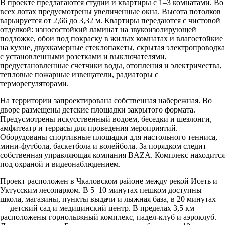
В проекте предлагаются студии и квартиры с 1–3 комнатами. Во
всех лотах предусмотрены увеличенные окна. Высота потолков
варьируется от 2,66 до 3,32 м. Квартиры передаются с чистовой
отделкой: износостойкий ламинат на звукоизолирующей
подложке, обои под покраску в жилых комнатах и влагостойкие
на кухне, двухкамерные стеклопакеты, скрытая электропроводка
с установленными розетками и выключателями,
предустановленные счетчики воды, отопления и электричества,
тепловые пожарные извещатели, радиаторы с
терморегуляторами.
На территории запроектирована собственная набережная. Во
дворе размещены детские площадки закрытого формата.
Предусмотрены искусственный водоем, беседки и шезлонги,
амфитеатр и террасы для проведения мероприятий.
Оборудованы спортивные площадки для настольного тенниса,
мини-футбола, баскетбола и волейбола. За порядком следит
собственная управляющая компания BAZA. Комплекс находится
под охраной и видеонаблюдением.
Проект расположен в Чкаловском районе между рекой Исеть и
Уктусским лесопарком. В 5–10 минутах пешком доступны
школа, магазины, пункты выдачи и лыжная база, в 20 минутах
— детский сад и медицинский центр. В пределах 3,5 км
расположены горнолыжный комплекс, падел-клуб и аэроклуб.