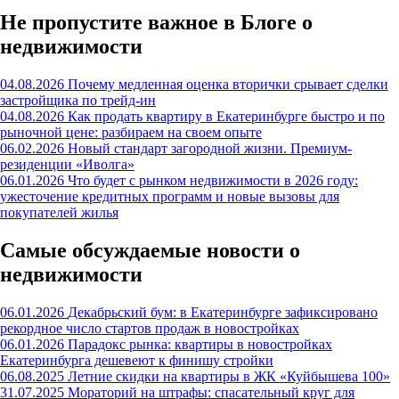
Не пропустите важное в Блоге о
недвижимости
04.08.2026
Почему медленная оценка вторички срывает сделки
застройщика по трейд-ин
04.08.2026
Как продать квартиру в Екатеринбурге быстро и по
рыночной цене: разбираем на своем опыте
06.02.2026
Новый стандарт загородной жизни. Премиум-
резиденции «Иволга»
06.01.2026
Что будет с рынком недвижимости в 2026 году:
ужесточение кредитных программ и новые вызовы для
покупателей жилья
Самые обсуждаемые новости о
недвижимости
06.01.2026
Декабрьский бум: в Екатеринбурге зафиксировано
рекордное число стартов продаж в новостройках
06.01.2026
Парадокс рынка: квартиры в новостройках
Екатеринбурга дешевеют к финишу стройки
06.08.2025
Летние скидки на квартиры в ЖК «Куйбышева 100»
31.07.2025
Мораторий на штрафы: спасательный круг для