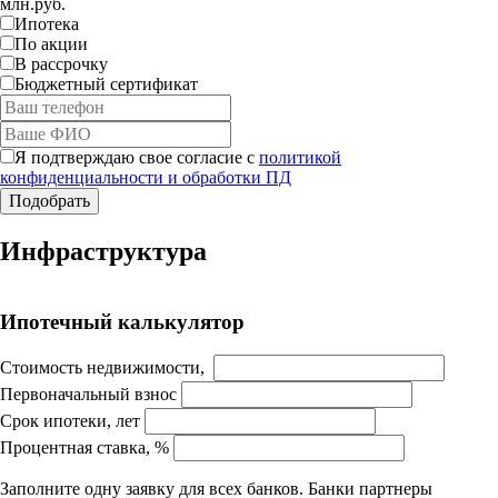
млн.руб.
Ипотека
По акции
В рассрочку
Бюджетный сертификат
Я подтверждаю свое согласие с
политикой
конфиденциальности и обработки ПД
Работает на API 2ГИС
Инфраструктура
Лицензионное соглашение
Доехать с 2ГИС
Для корректной работы Raster JS API нужен ключ. Помощь:
api@2gis.ru
Ипотечный калькулятор
Стоимость недвижимости,
Первоначальный взнос
Срок ипотеки, лет
Процентная ставка, %
Заполните одну заявку для всех банков. Банки партнеры