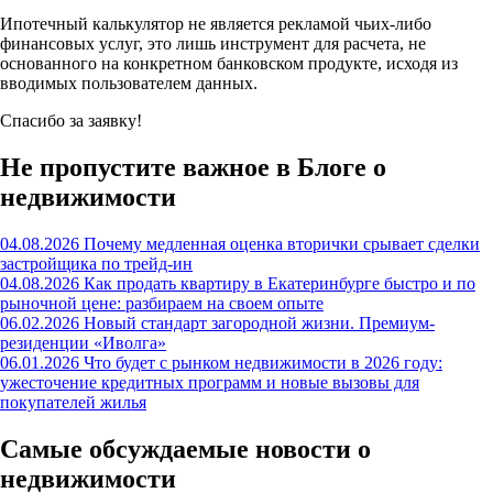
Ипотечный калькулятор не является рекламой чьих-либо
финансовых услуг, это лишь инструмент для расчета, не
основанного на конкретном банковском продукте, исходя из
вводимых пользователем данных.
Спасибо за заявку!
Не пропустите важное в Блоге о
недвижимости
04.08.2026
Почему медленная оценка вторички срывает сделки
застройщика по трейд-ин
04.08.2026
Как продать квартиру в Екатеринбурге быстро и по
рыночной цене: разбираем на своем опыте
06.02.2026
Новый стандарт загородной жизни. Премиум-
резиденции «Иволга»
06.01.2026
Что будет с рынком недвижимости в 2026 году:
ужесточение кредитных программ и новые вызовы для
покупателей жилья
Самые обсуждаемые новости о
недвижимости