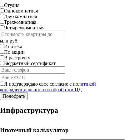
Студия
Однокомнатная
Двухкомнатная
Трехкомнатная
Четырехкомнатная
млн.руб.
Ипотека
По акции
В рассрочку
Бюджетный сертификат
Я подтверждаю свое согласие с
политикой
конфиденциальности и обработки ПД
Работает на API 2ГИС
Инфраструктура
Лицензионное соглашение
Доехать с 2ГИС
Для корректной работы Raster JS API нужен ключ. Помощь:
api@2gis.ru
Ипотечный калькулятор