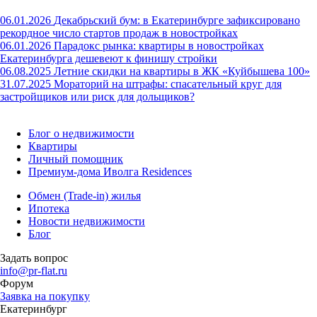
06.01.2026
Декабрьский бум: в Екатеринбурге зафиксировано
рекордное число стартов продаж в новостройках
06.01.2026
Парадокс рынка: квартиры в новостройках
Екатеринбурга дешевеют к финишу стройки
06.08.2025
Летние скидки на квартиры в ЖК «Куйбышева 100»
31.07.2025
Мораторий на штрафы: спасательный круг для
застройщиков или риск для дольщиков?
Блог о недвижимости
Квартиры
Личный помощник
Премиум-дома Иволга Residences
Обмен (Trade-in) жилья
Ипотека
Новости недвижимости
Блог
Задать вопрос
info@pr-flat.ru
Форум
Заявка на покупку
Екатеринбург