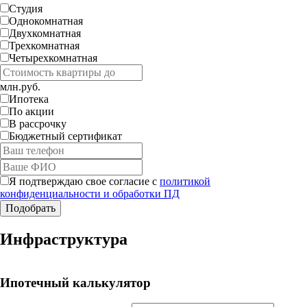
Студия
Однокомнатная
Двухкомнатная
Трехкомнатная
Четырехкомнатная
млн.руб.
Ипотека
По акции
В рассрочку
Бюджетный сертификат
Я подтверждаю свое согласие с
политикой
конфиденциальности и обработки ПД
Работает на API 2ГИС
Инфраструктура
Лицензионное соглашение
Доехать с 2ГИС
Для корректной работы Raster JS API нужен ключ. Помощь:
api@2gis.ru
Ипотечный калькулятор