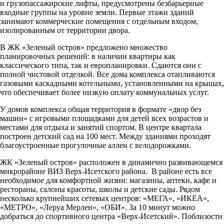
и грузопассажирские лифты, предусмотрены безбарьерные
входные группы на уровне земли. Первые этажи зданий
занимают коммерческие помещения с отдельным входом,
изолированным от территории двора.
В ЖК «Зеленый остров» предложено множество
планировочных решений: в наличии квартиры как
классического типа, так и европланировки. Сдаются они с
полной чистовой отделкой. Все дома комплекса отапливаются
газовыми каскадными котельными, установленными на крышах,
что обеспечивает более низкую оплату коммунальных услуг.
У домов комплекса общая территория в формате «двор без
машин» с игровыми площадками для детей всех возрастов и
местами для отдыха и занятий спортом. В центре квартала
построен детский сад на 100 мест. Между зданиями проходят
благоустроенные прогулочные аллеи с велодорожками.
ЖК «Зеленый остров» расположен в динамично развивающемся
микрорайоне ВИЗ Верх-Исетского района. В районе есть все
необходимое для комфортной жизни: магазины, аптеки, кафе и
рестораны, салоны красоты, школы и детские сады. Рядом
несколько крупнейших сетевых центров: «МЕГА», «ИКЕА»,
«МЕТРО», «Леруа Мерлен», «ОБИ». За 10 минут можно
добраться до спортивного центра «Верх-Исетский». Поблизости