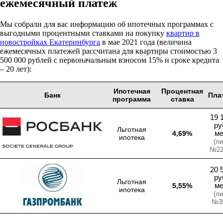
ежемесячный платеж
Мы собрали для вас информацию об ипотечных программах с
выгодными процентными ставками на покупку
квартир в
новостройках Екатеринбурга
в мае 2021 года (величина
ежемесячных платежей рассчитана для квартиры стоимостью 3
500 000 рублей с первоначальным взносом 15% и сроке кредита
– 20 лет):
Ипотечная
Процентная
Банк
Пла
программа
ставка
19 
ру
Льготная
4,69%
м
ипотека
(ли
№22
20 
ру
Льготная
5,55%
м
ипотека
(ли
№35