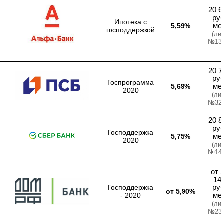
20 
ру
Ипотека с
5,59%
м
господдержкой
(ли
№13
20 
ру
Госпрограмма
5,69%
м
2020
(ли
№32
20 
ру
Господдержка
5,75%
м
2020
(ли
№14
от 
14
Господдержка
ру
от 5,90%
- 2020
м
(ли
№23