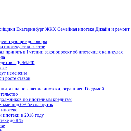
ройщики
Екатеринбург
ЖКХ
Семейная ипотека
Дизайн и ремонт
 действующие договоры
а ипотеку стал жестче
л принять в I чтении законопроект об ипотечных каникулах
ода
редитов - ДОМ.РФ
теке
удут изменены
и росте ставок
апитал на погашение ипотеки, ограничен Госдумой
ительство
 должников по ипотечным кредитам
етьми под 6% без накруток
 ипотеке
 ипотеки в 2018 году
теке до 8 %
тве
 %