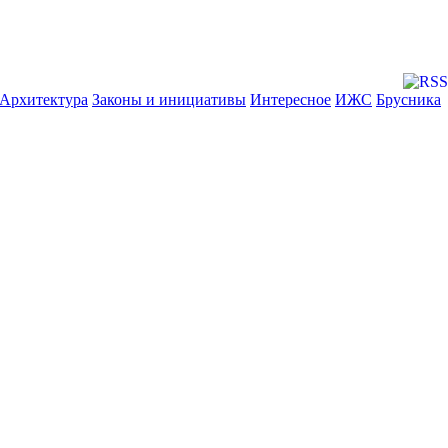
Архитектура
Законы и инициативы
Интересное
ИЖС
Брусника