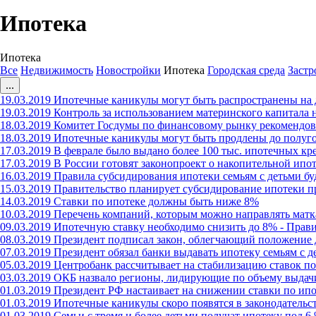
Ипотека
Ипотека
Все
Недвижимость
Новостройки
Ипотека
Городская среда
Заст
...
19.03.2019
Ипотечные каникулы могут быть распространены на
19.03.2019
Контроль за использованием материнского капитала н
18.03.2019
Комитет Госдумы по финансовому рынку рекомендова
18.03.2019
Ипотечные каникулы могут быть продлены до полуг
17.03.2019
В феврале было выдано более 100 тыс. ипотечных к
17.03.2019
В России готовят законопроект о накопительной ипо
16.03.2019
Правила субсидирования ипотеки семьям с детьми б
15.03.2019
Правительство планирует субсидирование ипотеки пр
14.03.2019
Ставки по ипотеке должны быть ниже 8%
10.03.2019
Перечень компаний, которым можно направлять матк
09.03.2019
Ипотечную ставку необходимо снизить до 8% - Прав
08.03.2019
Президент подписал закон, облегчающий положение
07.03.2019
Президент обязал банки выдавать ипотеку семьям с д
05.03.2019
Центробанк рассчитывает на стабилизацию ставок по
03.03.2019
ОКБ назвало регионы, лидирующие по объему выдачи
01.03.2019
Президент РФ настаивает на снижении ставки по ипо
01.03.2019
Ипотечные каникулы скоро появятся в законодательс
01.03.2019
Семьи с тремя и более детьми получат ипотеку под 6