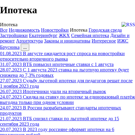
Ипотека
Ипотека
Все
Недвижимость
Новостройки
Ипотека
Городская среда
Застройщики
Екатеринбург
ЖКХ
Семейная ипотека
Дизайн и
ремонт
Архитектура
Законы и инициативы
Интересное
ИЖС
Брусника
...
01.08.2023
В августе ожидается рост спроса на новостройки
относительно вторичного рынка
31.07.2023
ВТБ повысил ипотечные ставки с 1 августа
28.07.2023
С 1 августа 2023 ставка на льготную ипотеку будет
снижена до 7,3% годовых
27.07.2023
Судьбу льготной ипотеки для педагогов решат после
1 ноября 2023 года
26.07.2023
Ипотечники ушли на вторичный рынок
24.07.2023
Скидка на ставку по ипотеке за единоразовый платёж
выгодна только при одном условии
24.07.2023
В России разрабатывают стандарты ипотечных
продуктов
21.07.2023
ВТБ снизил ставки по льготной ипотеке до 15
сентября 2023 года
20.07.2023
В 2023 году россияне оформят ипотеки на 6
триллионов рублей