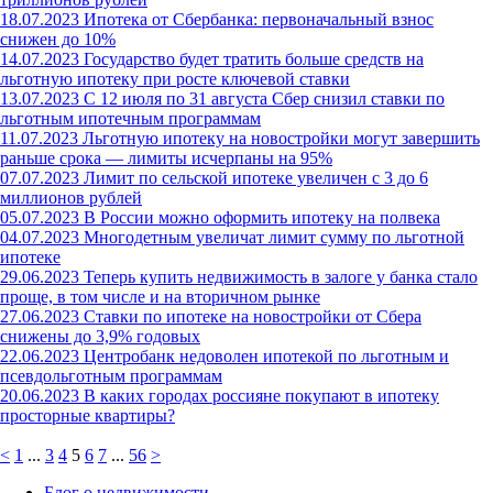
18.07.2023
Ипотека от Сбербанка: первоначальный взнос
снижен до 10%
14.07.2023
Государство будет тратить больше средств на
льготную ипотеку при росте ключевой ставки
13.07.2023
С 12 июля по 31 августа Сбер снизил ставки по
льготным ипотечным программам
11.07.2023
Льготную ипотеку на новостройки могут завершить
раньше срока — лимиты исчерпаны на 95%
07.07.2023
Лимит по сельской ипотеке увеличен с 3 до 6
миллионов рублей
05.07.2023
В России можно оформить ипотеку на полвека
04.07.2023
Многодетным увеличат лимит сумму по льготной
ипотеке
29.06.2023
Теперь купить недвижимость в залоге у банка стало
проще, в том числе и на вторичном рынке
27.06.2023
Ставки по ипотеке на новостройки от Сбера
снижены до 3,9% годовых
22.06.2023
Центробанк недоволен ипотекой по льготным и
псевдольготным программам
20.06.2023
В каких городах россияне покупают в ипотеку
просторные квартиры?
<
1
...
3
4
5
6
7
...
56
>
Блог о недвижимости