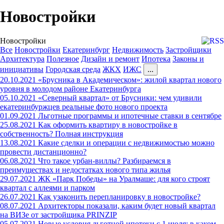
Новостройки
Новостройки
Все
Новостройки
Екатеринбург
Недвижимость
Застройщики
Архитектура
Полезное
Дизайн и ремонт
Ипотека
Законы и
инициативы
Городская среда
ЖКХ
ИЖС
...
20.10.2021
«Брусника в Академическом»: жилой квартал нового
уровня в молодом районе Екатеринбурга
05.10.2021
«Северный квартал» от Брусники: чем удивили
екатеринбуржцев реальные фото нового проекта
01.09.2021
Льготные программы и ипотечные ставки в сентябре
25.08.2021
Как оформить квартиру в новостройке в
собственность? Полная инструкция
13.08.2021
Какие сделки и операции с недвижимостью можно
провести дистанционно?
06.08.2021
Что такое урбан-виллы? Разбираемся в
преимуществах и недостатках нового типа жилья
29.07.2021
ЖК «Парк Победы» на Уралмаше: для кого строят
квартал с аллеями и парком
26.07.2021
Как узаконить перепланировку в новостройке?
08.07.2021
Архитекторы показали, каким будет новый квартал
на ВИЗе от застройщика PRINZIP
05.07.2021
Новые условия льготной ипотеки с 1 июля: в каком