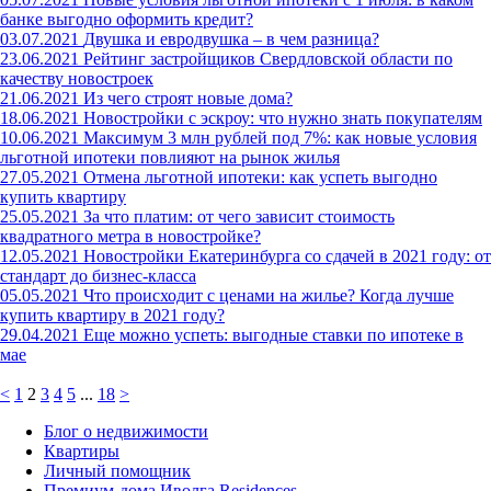
банке выгодно оформить кредит?
03.07.2021
Двушка и евродвушка – в чем разница?
23.06.2021
Рейтинг застройщиков Свердловской области по
качеству новостроек
21.06.2021
Из чего строят новые дома?
18.06.2021
Новостройки с эскроу: что нужно знать покупателям
10.06.2021
Максимум 3 млн рублей под 7%: как новые условия
льготной ипотеки повлияют на рынок жилья
27.05.2021
Отмена льготной ипотеки: как успеть выгодно
купить квартиру
25.05.2021
За что платим: от чего зависит стоимость
квадратного метра в новостройке?
12.05.2021
Новостройки Екатеринбурга со сдачей в 2021 году: от
стандарт до бизнес-класса
05.05.2021
Что происходит с ценами на жилье? Когда лучше
купить квартиру в 2021 году?
29.04.2021
Еще можно успеть: выгодные ставки по ипотеке в
мае
<
1
2
3
4
5
...
18
>
Блог о недвижимости
Квартиры
Личный помощник
Премиум-дома Иволга Residences