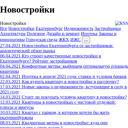
Новостройки
Новостройки
Все
Новостройки
Екатеринбург
Недвижимость
Застройщики
Архитектура
Полезное
Дизайн и ремонт
Ипотека
Законы и
инициативы
Городская среда
ЖКХ
ИЖС
...
27.04.2021
Новостройки Екатеринбурга от застройщиков:
аналитический обзор рынка
06.04.2021
Кто строит качественные новостройки в
Екатеринбурге? Рейтинг застройщиков
04.04.2021
Комфортные метры: выбираем оптимальную площадь
квартиры
02.04.2021
Ипотека в апреле 2021 года: ставки и условия банков
22.03.2021
Как купить квартиру в новостройке в рассрочку?
17.03.2021
Новые законы о недвижимости, вступившие в силу в
2021 году
14.03.2021
Стоит ли покупать угловую квартиру в новостройке?
12.03.2021
Квартиры в новостройках с чистовой отделкой:
плюсы и минусы
10.03.2021
Квартал с парком, в котором хотели бы жить
екатеринбуржцы
08.03.2021
Квадратные метры в новостройке: куда они
пропадают и что с этим делать?