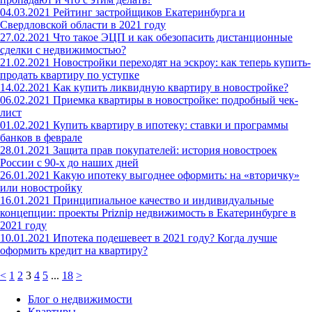
04.03.2021
Рейтинг застройщиков Екатеринбурга и
Свердловской области в 2021 году
27.02.2021
Что такое ЭЦП и как обезопасить дистанционные
сделки с недвижимостью?
21.02.2021
Новостройки переходят на эскроу: как теперь купить-
продать квартиру по уступке
14.02.2021
Как купить ликвидную квартиру в новостройке?
06.02.2021
Приемка квартиры в новостройке: подробный чек-
лист
01.02.2021
Купить квартиру в ипотеку: ставки и программы
банков в феврале
28.01.2021
Защита прав покупателей: история новостроек
России с 90-х до наших дней
26.01.2021
Какую ипотеку выгоднее оформить: на «вторичку»
или новостройку
16.01.2021
Принципиальное качество и индивидуальные
концепции: проекты Priznip недвижимость в Екатеринбурге в
2021 году
10.01.2021
Ипотека подешевеет в 2021 году? Когда лучше
оформить кредит на квартиру?
<
1
2
3
4
5
...
18
>
Блог о недвижимости
Квартиры